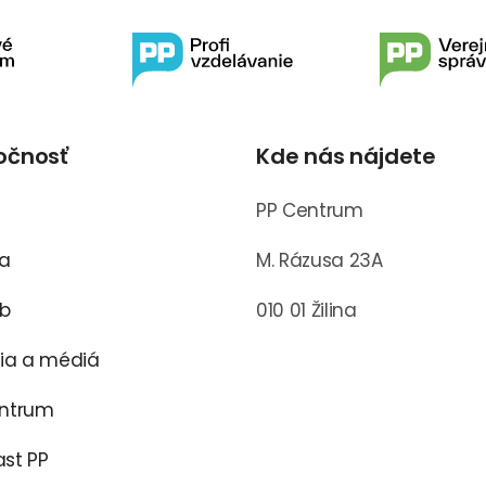
očnosť
Kde nás nájdete
s
PP Centrum
ra
M. Rázusa 23A
ub
010 01 Žilina
cia a médiá
entrum
st PP