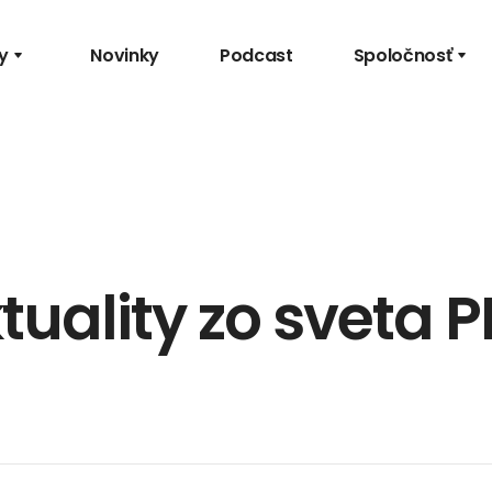
y
Novinky
Podcast
Spoločnosť
tuality zo sveta P