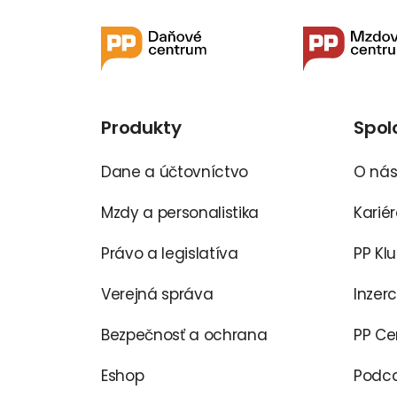
Produkty
Spol
Dane a účtovníctvo
O ná
Mzdy a personalistika
Karié
Právo a legislatíva
PP Kl
Verejná správa
Inzer
Bezpečnosť a ochrana
PP C
Eshop
Podca