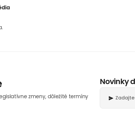
édia
a.
e
Novinky d
legislatívne zmeny, dôležité termíny