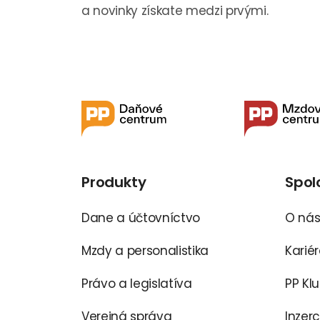
a novinky získate medzi prvými.
Produkty
Spol
Dane a účtovníctvo
O ná
Mzdy a personalistika
Karié
Právo a legislatíva
PP Kl
Verejná správa
Inzer