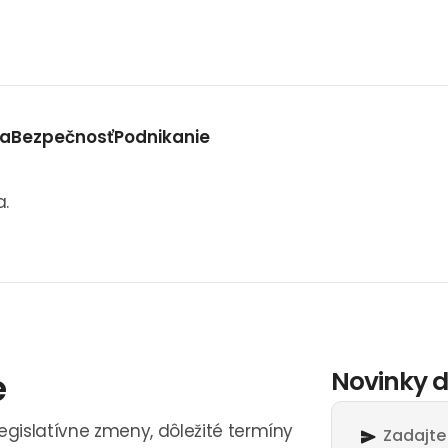
va
Bezpečnosť
Podnikanie
a.
e
Novinky d
legislatívne zmeny, dôležité termíny