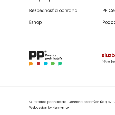
Bezpečnosť a ochrana
PP C
Eshop
Podca
sluz
Píšte k
© Poradca podnikateľa
·
Ochrana osobných údajov
·
O
Webdesign by
Kennymax