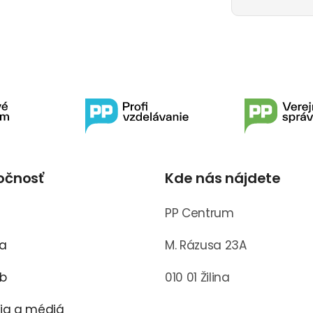
očnosť
Kde nás nájdete
s
PP Centrum
ra
M. Rázusa 23A
ub
010 01 Žilina
cia a médiá