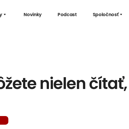
y
Novinky
Podcast
Spoločnosť
ete nielen čítať, 