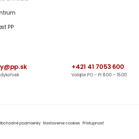
entrum
st PP
by@pp.sk
+421 41 7053 600
edykoľvek
Volajte PO - PI 8.00 – 15.00
bchodné podmienky
·
Nastavenie cookies
·
Prístupnosť