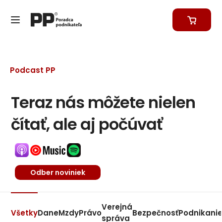
Podcast PP
Teraz nás môžete nielen
čítať, ale aj počúvať
Odber noviniek
Verejná
Všetky
Dane
Mzdy
Právo
Bezpečnosť
Podnikani
správa