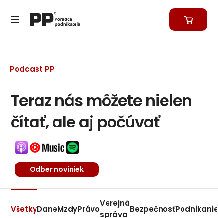
Podcast PP
Teraz nás môžete nielen
čítať, ale aj počúvať
Odber noviniek
Verejná
Všetky
Dane
Mzdy
Právo
Bezpečnosť
Podnikani
správa