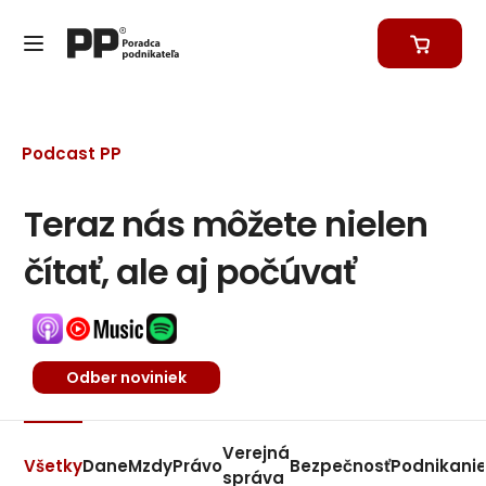
Podcast PP
Teraz nás môžete nielen
čítať, ale aj počúvať
Odber noviniek
Verejná
Všetky
Dane
Mzdy
Právo
Bezpečnosť
Podnikani
správa