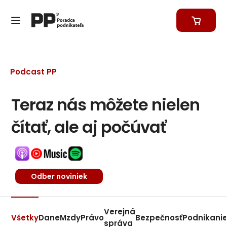
Podcast PP
Teraz nás môžete nielen
čítať, ale aj počúvať
Odber noviniek
Verejná
Všetky
Dane
Mzdy
Právo
Bezpečnosť
Podnikani
správa