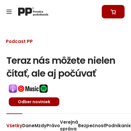
Podcast PP
Teraz nás môžete nielen
čítať, ale aj počúvať
Odber noviniek
Verejná
Všetky
Dane
Mzdy
Právo
Bezpečnosť
Podnikani
správa