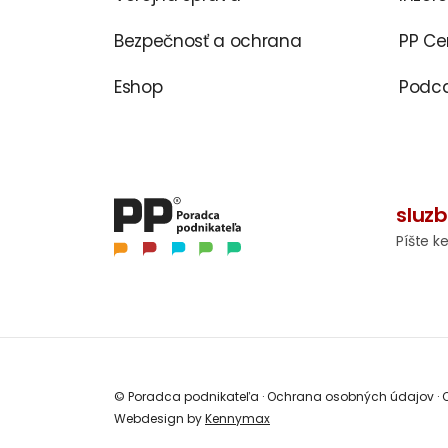
Bezpečnosť a ochrana
PP C
Eshop
Podca
sluz
Píšte k
© Poradca podnikateľa
·
Ochrana osobných údajov
·
O
Webdesign by
Kennymax