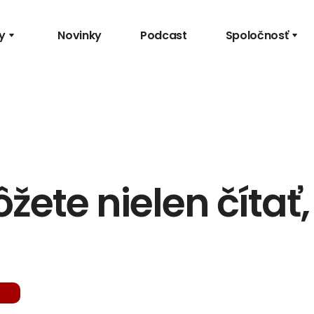
y
Novinky
Podcast
Spoločnosť
ete nielen čítať, 