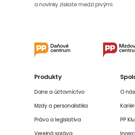
a novinky získate medzi prvými.
Produkty
Spol
Dane a účtovníctvo
O ná
Mzdy a personalistika
Karié
Právo a legislatíva
PP Kl
Verejná správa
Inzer