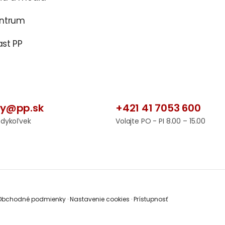
entrum
st PP
by@pp.sk
+421 41 7053 600
edykoľvek
Volajte PO - PI 8.00 – 15.00
bchodné podmienky
·
Nastavenie cookies
·
Prístupnosť