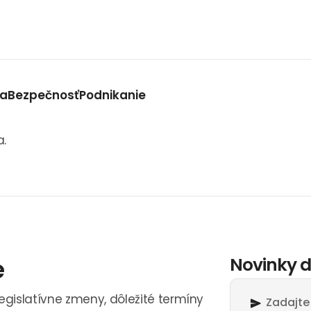
va
Bezpečnosť
Podnikanie
a.
e
Novinky d
legislatívne zmeny, dôležité termíny