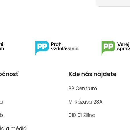
očnosť
Kde nás nájdete
s
PP Centrum
ra
M. Rázusa 23A
ub
010 01 Žilina
cia a médiá