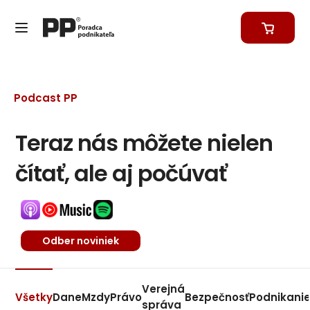
Podcast PP
Teraz nás môžete nielen
čítať, ale aj počúvať
Odber noviniek
Verejná
Všetky
Dane
Mzdy
Právo
Bezpečnosť
Podnikani
správa