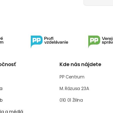
očnosť
Kde nás nájdete
s
PP Centrum
ra
M. Rázusa 23A
ub
010 01 Žilina
cia a médiá