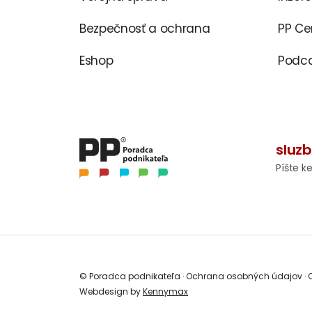
Bezpečnosť a ochrana
PP C
Eshop
Podca
sluz
Píšte k
© Poradca podnikateľa
·
Ochrana osobných údajov
·
O
Webdesign by
Kennymax