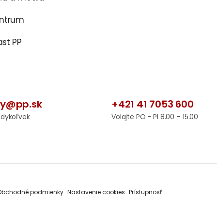
entrum
st PP
by@pp.sk
+421 41 7053 600
edykoľvek
Volajte PO - PI 8.00 – 15.00
bchodné podmienky
·
Nastavenie cookies
·
Prístupnosť