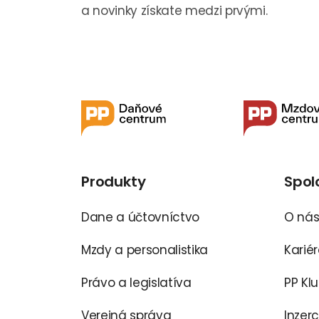
a novinky získate medzi prvými.
Produkty
Spol
Dane a účtovníctvo
O ná
Mzdy a personalistika
Karié
Právo a legislatíva
PP Kl
Verejná správa
Inzer