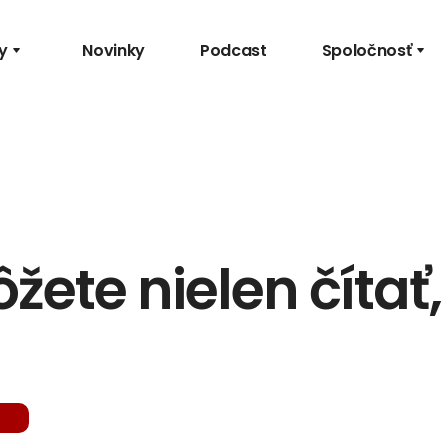
y
Novinky
Podcast
Spoločnosť
ete nielen čítať, 