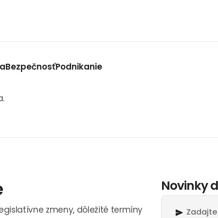
va
Bezpečnosť
Podnikanie
a.
e
Novinky d
legislatívne zmeny, dôležité termíny