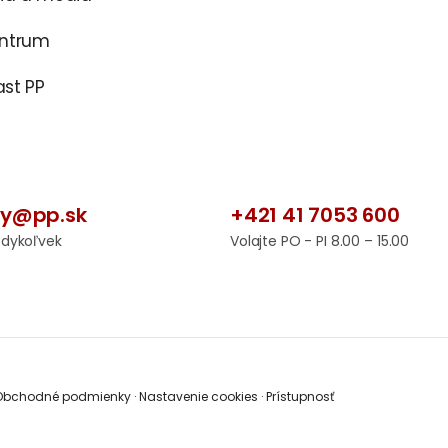
entrum
st PP
by@pp.sk
+421 41 7053 600
edykoľvek
Volajte PO - PI 8.00 – 15.00
bchodné podmienky
·
Nastavenie cookies
·
Prístupnosť