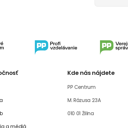
očnosť
Kde nás nájdete
s
PP Centrum
ra
M. Rázusa 23A
ub
010 01 Žilina
cia a médiá