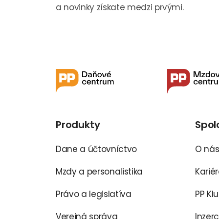
a novinky získate medzi prvými.
Produkty
Spol
Dane a účtovníctvo
O ná
Mzdy a personalistika
Karié
Právo a legislatíva
PP Kl
Verejná správa
Inzer