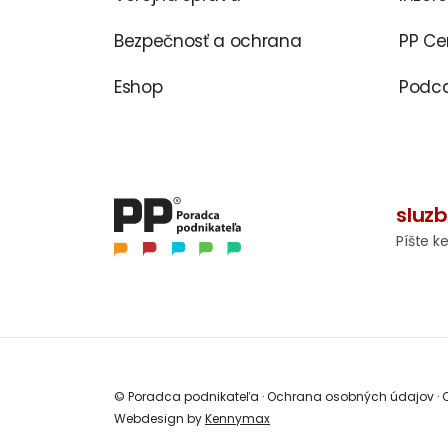
Bezpečnosť a ochrana
PP C
Eshop
Podca
sluz
Píšte k
© Poradca podnikateľa
·
Ochrana osobných údajov
·
O
Webdesign by
Kennymax