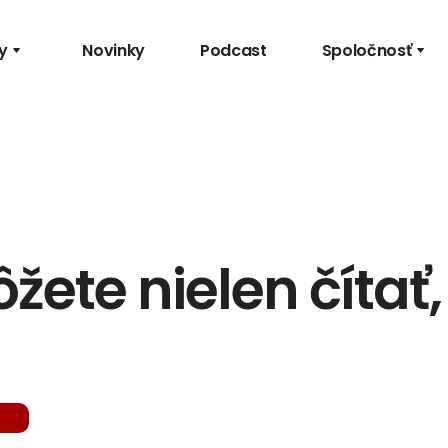
y
Novinky
Podcast
Spoločnosť
ete nielen čítať, 