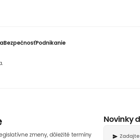
va
Bezpečnosť
Podnikanie
a.
e
Novinky d
legislatívne zmeny, dôležité termíny