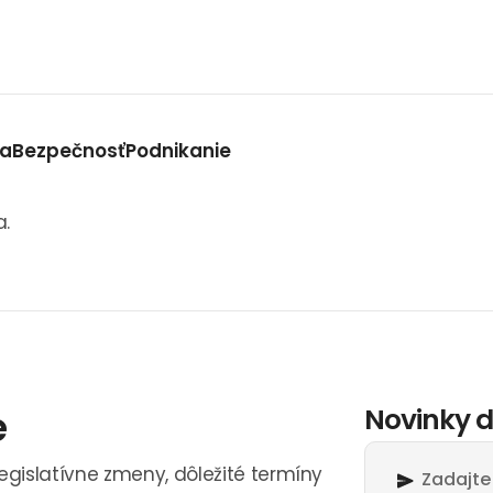
va
Bezpečnosť
Podnikanie
a.
e
Novinky d
legislatívne zmeny, dôležité termíny