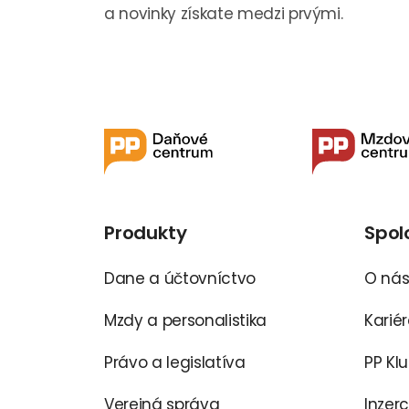
a novinky získate medzi prvými.
Produkty
Spol
Dane a účtovníctvo
O ná
Mzdy a personalistika
Karié
Právo a legislatíva
PP Kl
Verejná správa
Inzer