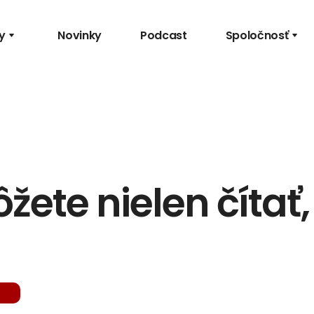
y
Novinky
Podcast
Spoločnosť
ete nielen čítať, 