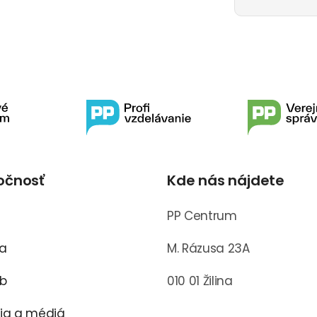
očnosť
Kde nás nájdete
s
PP Centrum
ra
M. Rázusa 23A
ub
010 01 Žilina
cia a médiá