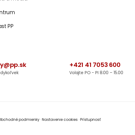
entrum
st PP
by@pp.sk
+421 41 7053 600
edykoľvek
Volajte PO - PI 8.00 – 15.00
bchodné podmienky
·
Nastavenie cookies
·
Prístupnosť