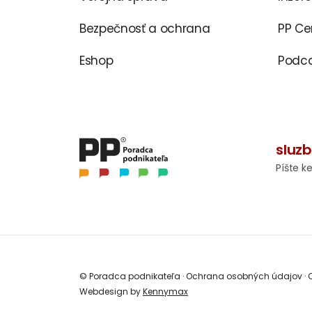
Bezpečnosť a ochrana
PP C
Eshop
Podca
sluz
Píšte k
© Poradca podnikateľa
·
Ochrana osobných údajov
·
O
Webdesign by
Kennymax