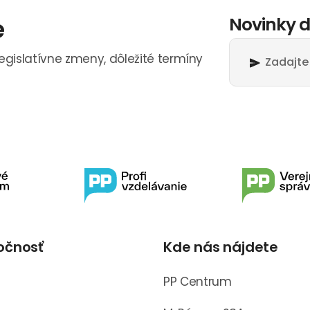
e
Novinky d
legislatívne zmeny, dôležité termíny
očnosť
Kde nás nájdete
s
PP Centrum