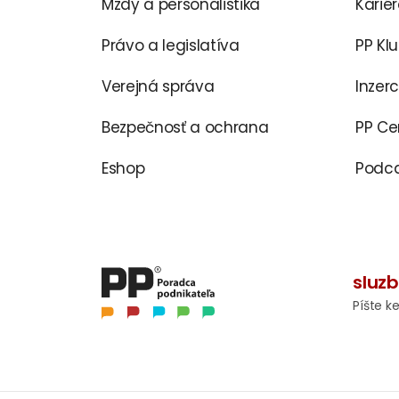
Mzdy a personalistika
Karié
Právo a legislatíva
PP Kl
Verejná správa
Inzer
Bezpečnosť a ochrana
PP C
Eshop
Podca
sluz
Píšte k