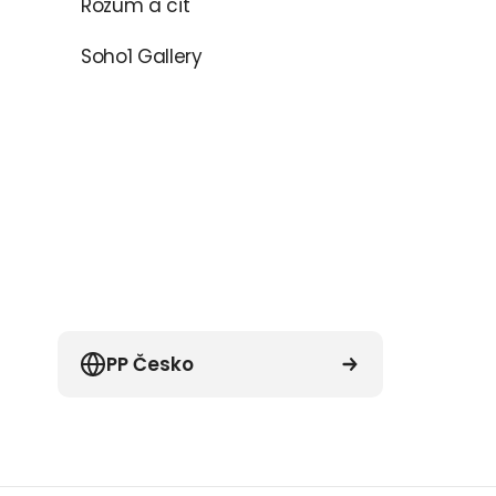
Rozum a cit
Soho1 Gallery
PP Česko