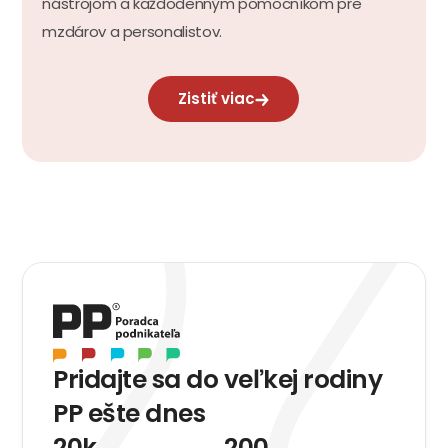
nástrojom a každodenným pomocníkom pre
mzdárov a personalistov.
Zistiť viac
Item
1
of
0
Pridajte sa do veľkej rodiny
PP ešte dnes
20k
200