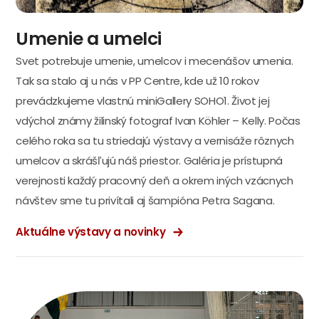
Umenie a umelci
Svet potrebuje umenie, umelcov i mecenášov umenia.
Tak sa stalo aj u nás v PP Centre, kde už 10 rokov
prevádzkujeme vlastnú miniGallery SOHO1. Život jej
vdýchol známy žilinský fotograf Ivan Köhler – Kelly. Počas
celého roka sa tu striedajú výstavy a vernisáže rôznych
umelcov a skrášľujú náš priestor. Galéria je prístupná
verejnosti každý pracovný deň a okrem iných vzácnych
návštev sme tu privítali aj šampióna Petra Sagana.
Aktuálne výstavy a novinky