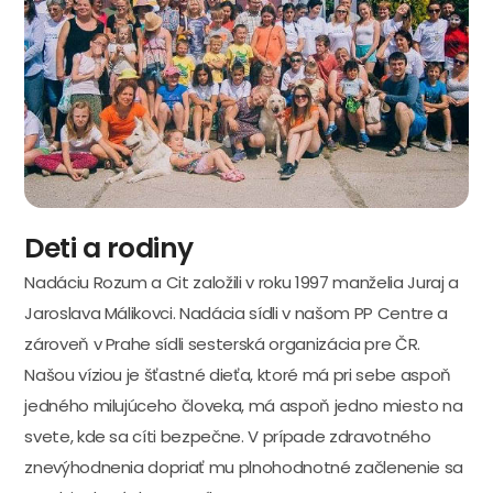
Deti a rodiny
Nadáciu Rozum a Cit založili v roku 1997 manželia Juraj a
Jaroslava Málikovci. Nadácia sídli v našom PP Centre a
zároveň v Prahe sídli sesterská organizácia pre ČR.
Našou víziou je šťastné dieťa, ktoré má pri sebe aspoň
jedného milujúceho človeka, má aspoň jedno miesto na
svete, kde sa cíti bezpečne. V prípade zdravotného
znevýhodnenia dopriať mu plnohodnotné začlenenie sa