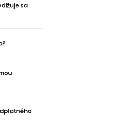
dlžuje sa
a?
rmou
redplatného