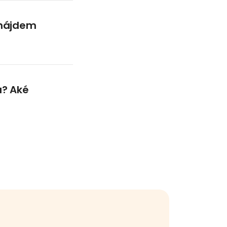
 nájdem
a? Aké