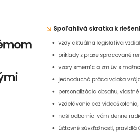
Spoľahlivá skratka k rieše
stémom
vždy aktuálna legislatíva vzdial
príklady z praxe spracované 
vzory smerníc a zmlúv s možno
ými
jednoduchá práca vďaka vzá
personalizácia obsahu, vlastn
vzdelávanie cez videoškolenia,
naši odborníci vám denne radia
účtovné súvzťažnosti, pravidlá 