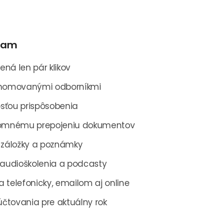
niam
ená len pár klikov
renomovanými odborníkmi
sťou prispôsobenia
jomnému prepojeniu dokumentov
é záložky a poznámky
 audioškolenia a podcasty
 telefonicky, emailom aj online
účtovania pre aktuálny rok