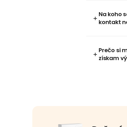
Na koho s
kontakt n
Prečo si 
získam v