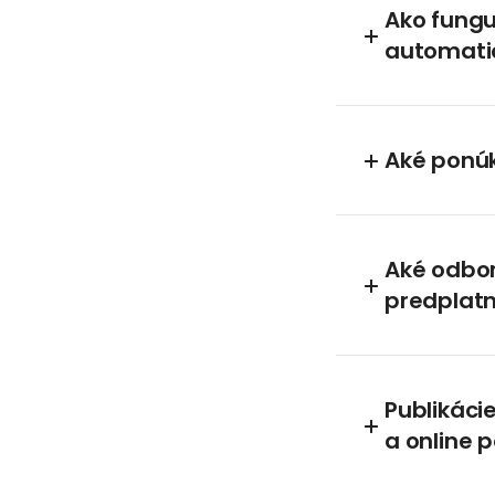
Ako fungu
automati
Aké ponúk
Aké odbor
predplat
Publikáci
a online 