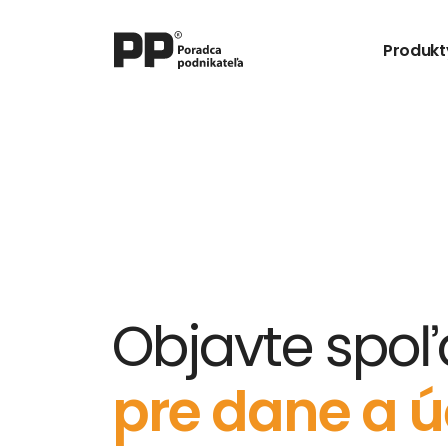
Produkt
Objavte spoľa
pre dane a ú