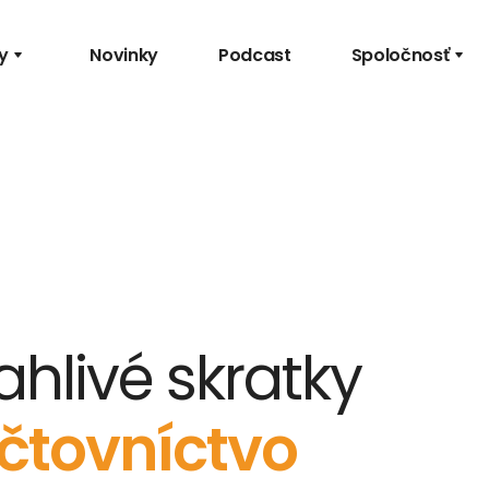
y
Novinky
Podcast
Spoločnosť
hlivé skratky
čtovníctvo