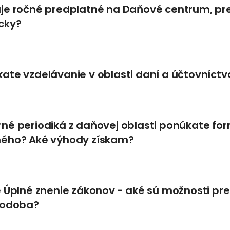
je ročné predplatné na Daňové centrum, pre
cky?
ate vzdelávanie v oblasti daní a účtovníctv
né periodiká z daňovej oblasti ponúkate fo
ného? Aké výhody získam?
e Úplné znenie zákonov - aké sú možnosti p
podoba?