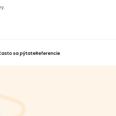
vy.
Často sa pýtate
Referencie