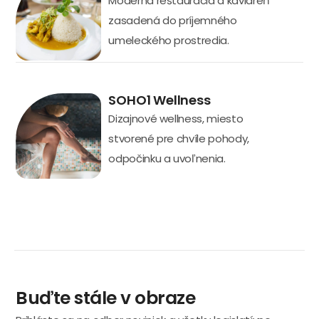
Moderná reštaurácia a kaviareň
zasadená do príjemného
umeleckého prostredia.
SOHO1 Wellness
Dizajnové wellness, miesto
stvorené pre chvíle pohody,
odpočinku a uvoľnenia.
Buďte stále v obraze