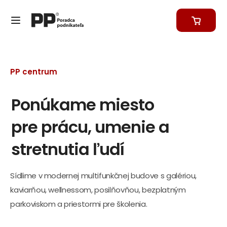
PP centrum
Ponúkame miesto
pre prácu, umenie a
stretnutia ľudí
Sídlime v modernej multifunkčnej budove s galériou,
kaviarňou, wellnessom, posilňovňou, bezplatným
parkoviskom a priestormi pre školenia.