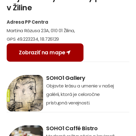
v Žiline
Adresa PP Centra
Martina Rázusa 23A, 010 01 Žilina,
GPS 49.223234, 18.726129
Zobraziť na mape
SOHO1 Gallery
Objavte krásu a umenie v našej
galérii, ktorá je celoročne
prístupná verejnosti.
SOHO1 Caffé Bistro