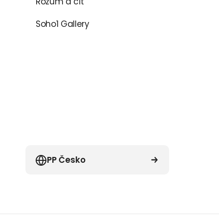
Rozum a cit
Soho1 Gallery
PP Česko