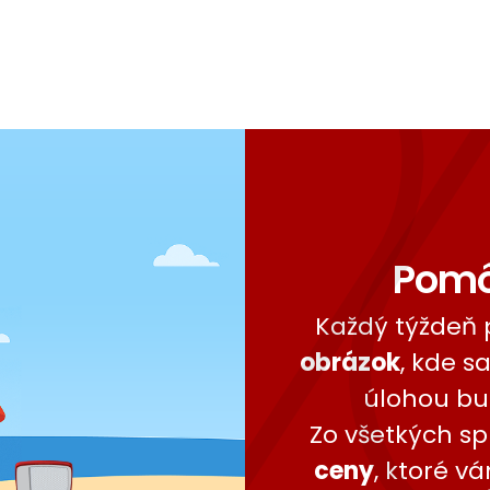
Pomô
Každý týždeň 
obrázok
, kde s
úlohou b
Zo všetkých s
ceny
, ktoré v