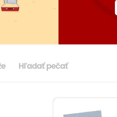
že
Hľadať pečať