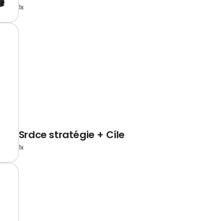
1x
Srdce stratégie + Cíle
1x