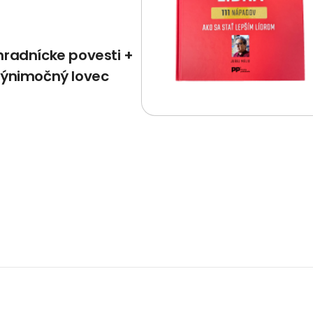
hradnícke povesti +
výnimočný lovec