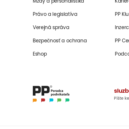
Mzdy a personalistika
Karié
Právo a legislatíva
PP Kl
Verejná správa
Inzer
Bezpečnosť a ochrana
PP C
Eshop
Podca
sluz
Píšte k