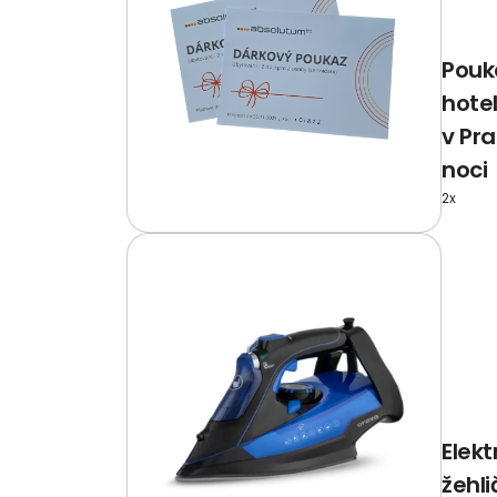
Pouk
hote
v Pr
noci
2x
Elek
žehli