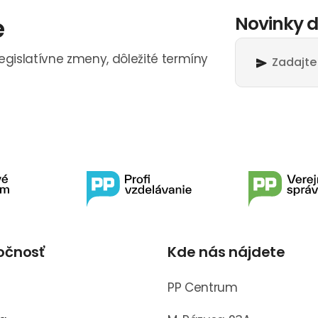
e
Novinky d
legislatívne zmeny, dôležité termíny
očnosť
Kde nás nájdete
s
PP Centrum