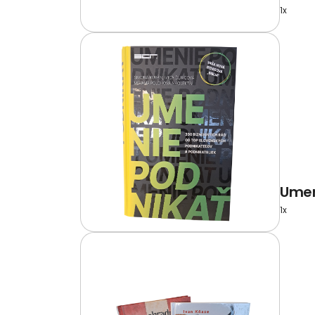
1x
Umen
1x