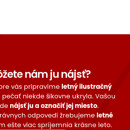
žete nám ju nájsť?
pre vás pripravíme
letný ilustračný
a pečať niekde šikovne ukryla. Vašou
ude
nájsť ju a označiť jej miesto
.
právnych odpovedí žrebujeme
letné
ám ešte viac spríjemnia krásne leto.