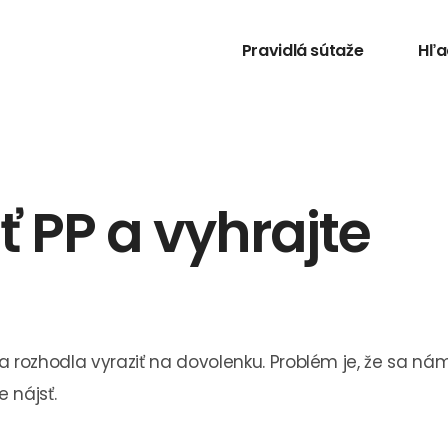
Pravidlá sútaže
Hľa
ť PP a vyhrajte
a rozhodla vyraziť na dovolenku. Problém je, že sa ná
 nájsť.