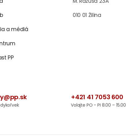
ra
M. Rázusa 23A
ub
010 01 Žilina
cia a médiá
entrum
st PP
by@pp.sk
+421 41 7053 600
edykoľvek
Volajte PO - PI 8.00 – 15.00