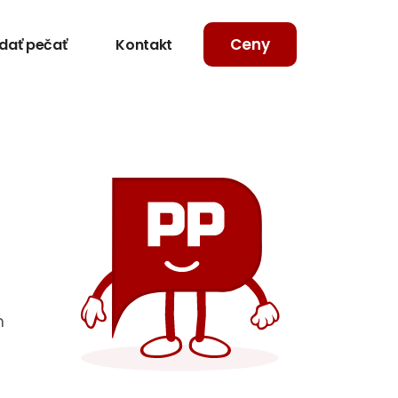
Ceny
dať pečať
Kontakt
m