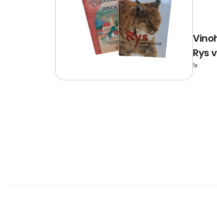
Vino
Rys 
1x