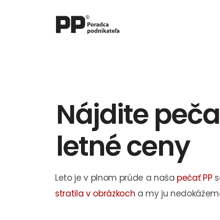
Nájdite peča
letné ceny
Leto je v plnom prúde a naša
pečať PP
s
stratila v obrázkoch
a my ju nedokážeme