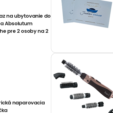
az na ubytovanie do
la Absolutum
ahe pre 2 osoby na 2
trická naparovacia
čka