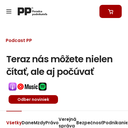
Podcast PP
Teraz nás môžete nielen
čítať, ale aj počúvať
Odber noviniek
Verejná
Všetky
Dane
Mzdy
Právo
Bezpečnosť
Podnikani
správa