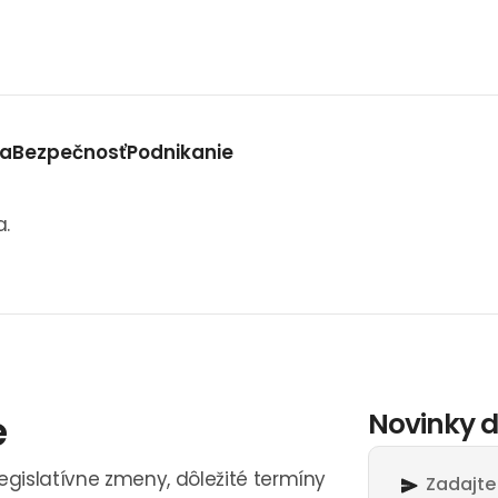
va
Bezpečnosť
Podnikanie
a.
e
Novinky d
legislatívne zmeny, dôležité termíny