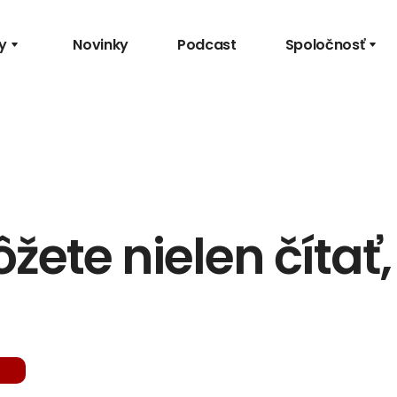
y
Novinky
Podcast
Spoločnosť
ete nielen čítať, 