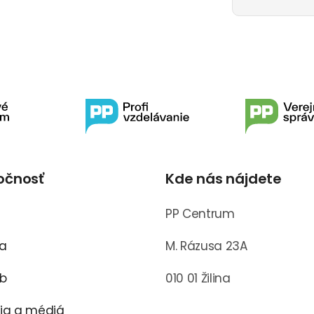
očnosť
Kde nás nájdete
s
PP Centrum
ra
M. Rázusa 23A
ub
010 01 Žilina
cia a médiá