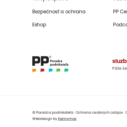
Bezpečnosť a ochrana
PP C
Eshop
Podca
sluz
Píšte k
© Poradca podnikateľa
·
Ochrana osobných údajov
·
O
Webdesign by
Kennymax