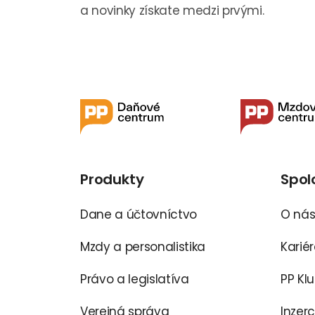
a novinky získate medzi prvými.
Produkty
Spol
Dane a účtovníctvo
O ná
Mzdy a personalistika
Karié
Právo a legislatíva
PP Kl
Verejná správa
Inzer