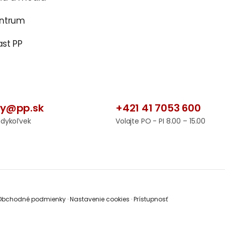
entrum
st PP
by@pp.sk
+421 41 7053 600
edykoľvek
Volajte PO - PI 8.00 – 15.00
bchodné podmienky
·
Nastavenie cookies
·
Prístupnosť