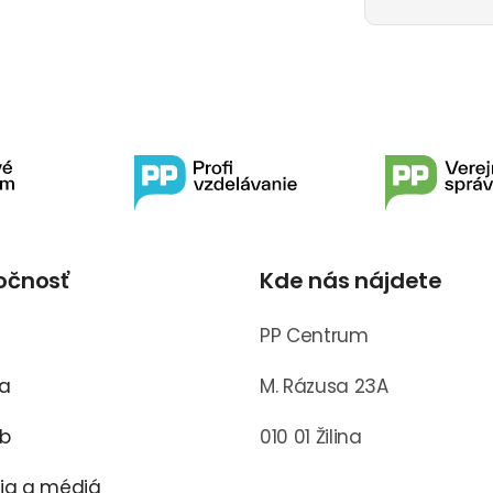
očnosť
Kde nás nájdete
s
PP Centrum
ra
M. Rázusa 23A
ub
010 01 Žilina
cia a médiá