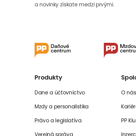
a novinky získate medzi prvými.
Produkty
Spol
Dane a účtovníctvo
O ná
Mzdy a personalistika
Karié
Právo a legislatíva
PP Kl
Verejná správa
Inzer