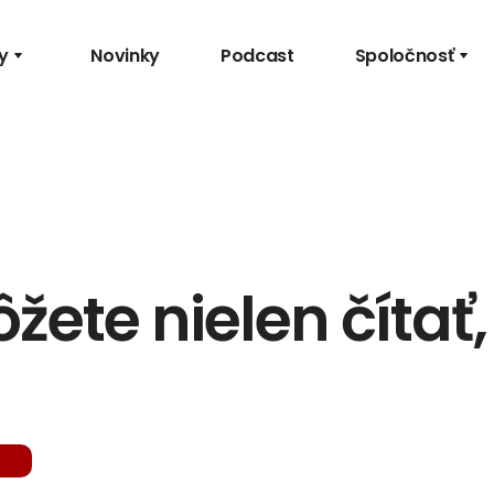
y
Novinky
Podcast
Spoločnosť
ete nielen čítať, 