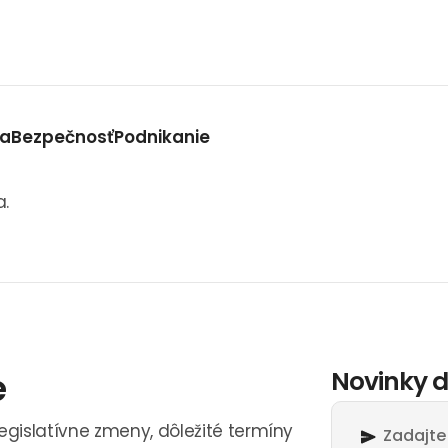
va
Bezpečnosť
Podnikanie
a.
e
Novinky d
legislatívne zmeny, dôležité termíny