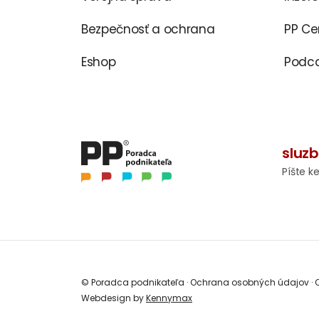
Bezpečnosť a ochrana
PP C
Eshop
Podca
sluz
Píšte k
© Poradca podnikateľa
·
Ochrana osobných údajov
·
O
Webdesign by
Kennymax