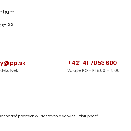
entrum
st PP
by@pp.sk
+421 41 7053 600
edykoľvek
Volajte PO - PI 8.00 – 15.00
bchodné podmienky
·
Nastavenie cookies
·
Prístupnosť