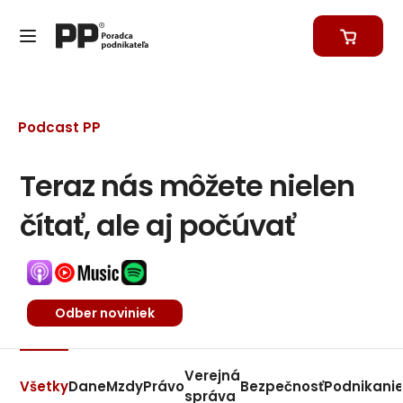
Podcast PP
Teraz nás môžete nielen
čítať, ale aj počúvať
Odber noviniek
Verejná
Všetky
Dane
Mzdy
Právo
Bezpečnosť
Podnikani
správa