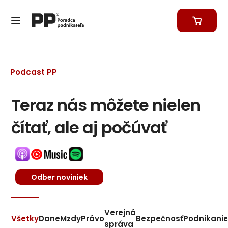
Podcast PP
Teraz nás môžete nielen
čítať, ale aj počúvať
Odber noviniek
Verejná
Všetky
Dane
Mzdy
Právo
Bezpečnosť
Podnikani
správa