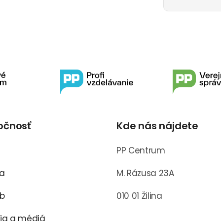
očnosť
Kde nás nájdete
s
PP Centrum
ra
M. Rázusa 23A
ub
010 01 Žilina
cia a médiá