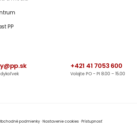
entrum
st PP
by@pp.sk
+421 41 7053 600
edykoľvek
Volajte PO - PI 8.00 – 15.00
bchodné podmienky
·
Nastavenie cookies
·
Prístupnosť