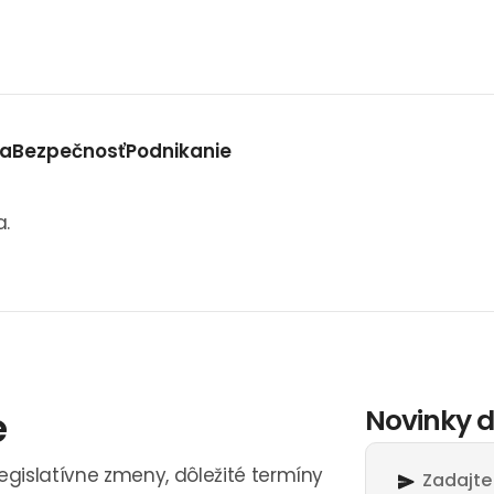
va
Bezpečnosť
Podnikanie
a.
e
Novinky d
legislatívne zmeny, dôležité termíny