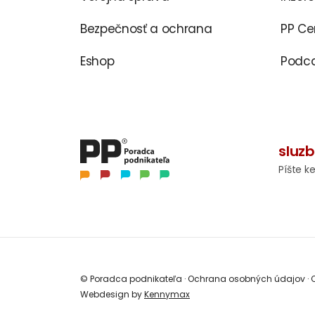
Bezpečnosť a ochrana
PP C
Eshop
Podca
sluz
Píšte k
© Poradca podnikateľa
·
Ochrana osobných údajov
·
O
Webdesign by
Kennymax