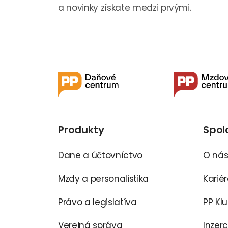
a novinky získate medzi prvými.
Produkty
Spol
Dane a účtovníctvo
O ná
Mzdy a personalistika
Karié
Právo a legislatíva
PP Kl
Verejná správa
Inzer