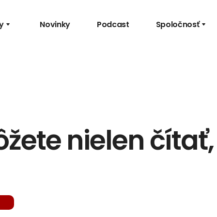
y
Novinky
Podcast
Spoločnosť
ete nielen čítať, 