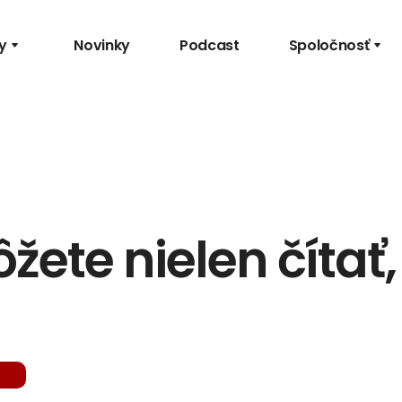
y
Novinky
Podcast
Spoločnosť
ete nielen čítať, 