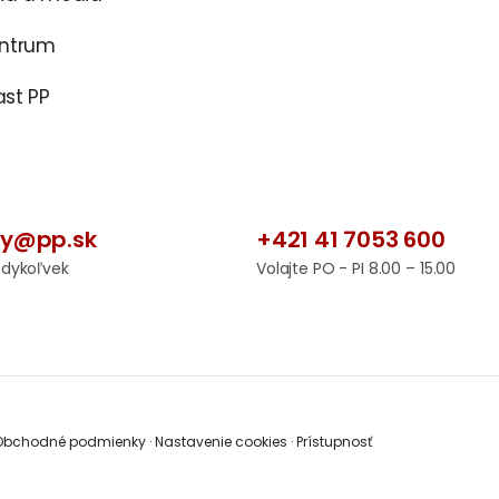
entrum
st PP
by@pp.sk
+421 41 7053 600
edykoľvek
Volajte PO - PI 8.00 – 15.00
bchodné podmienky
·
Nastavenie cookies
·
Prístupnosť