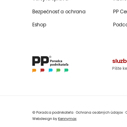
Bezpečnosť a ochrana
PP C
Eshop
Podca
sluz
Píšte k
© Poradca podnikateľa
·
Ochrana osobných údajov
·
O
Webdesign by
Kennymax