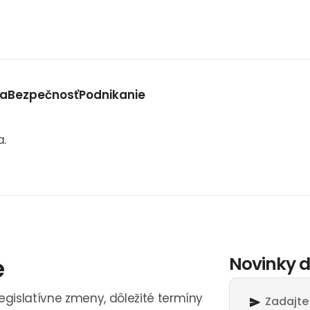
va
Bezpečnosť
Podnikanie
a.
e
Novinky d
legislatívne zmeny, dôležité termíny