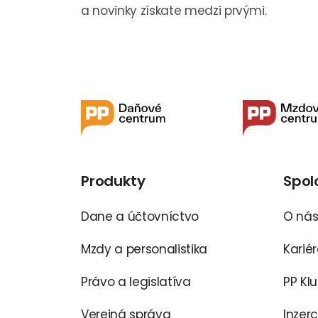
a novinky získate medzi prvými.
Produkty
Spol
Dane a účtovníctvo
O ná
Mzdy a personalistika
Karié
Právo a legislatíva
PP Kl
Verejná správa
Inzer