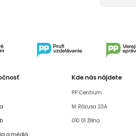
očnosť
Kde nás nájdete
s
PP Centrum
ra
M. Rázusa 23A
ub
010 01 Žilina
cia a médiá