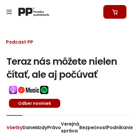
Podcast PP
Teraz nás môžete nielen
čítať, ale aj počúvať
Odber noviniek
Verejná
Všetky
Dane
Mzdy
Právo
Bezpečnosť
Podnikani
správa