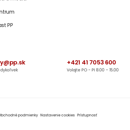
entrum
st PP
by@pp.sk
+421 41 7053 600
edykoľvek
Volajte PO - PI 8.00 – 15.00
bchodné podmienky
·
Nastavenie cookies
·
Prístupnosť