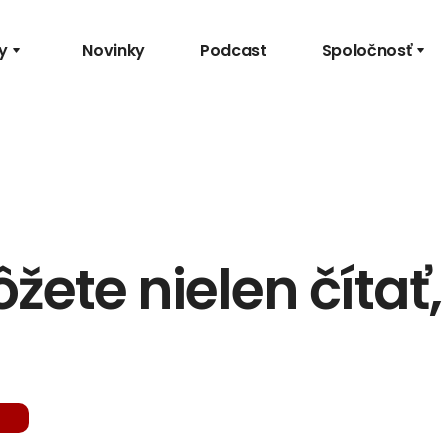
y
Novinky
Podcast
Spoločnosť
ete nielen čítať, 