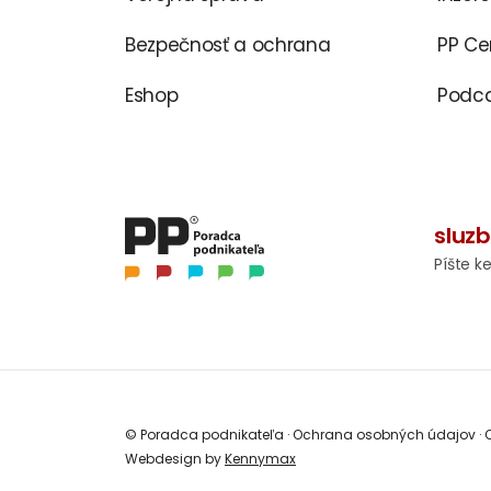
Bezpečnosť a ochrana
PP C
Eshop
Podca
sluz
Píšte k
© Poradca podnikateľa
·
Ochrana osobných údajov
·
O
Webdesign by
Kennymax