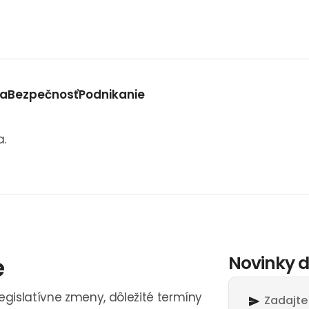
va
Bezpečnosť
Podnikanie
a.
e
Novinky d
legislatívne zmeny, dôležité termíny