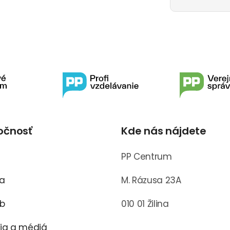
očnosť
Kde nás nájdete
s
PP Centrum
ra
M. Rázusa 23A
ub
010 01 Žilina
cia a médiá