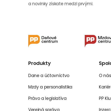
a novinky získate medzi prvými.
Produkty
Spol
Dane a účtovníctvo
O ná
Mzdy a personalistika
Karié
Právo a legislatíva
PP Kl
Verejná správa
Inzer