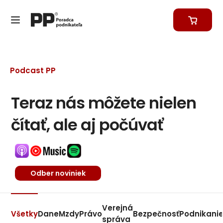
Podcast PP
Teraz nás môžete nielen
čítať, ale aj počúvať
Odber noviniek
Verejná
Všetky
Dane
Mzdy
Právo
Bezpečnosť
Podnikani
správa