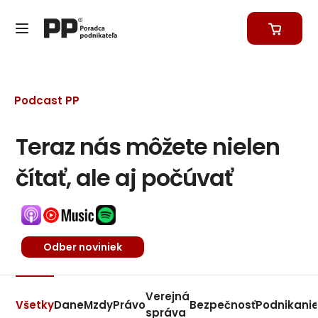
Podcast PP
Teraz nás môžete nielen
čítať, ale aj počúvať
Odber noviniek
Verejná
Všetky
Dane
Mzdy
Právo
Bezpečnosť
Podnikani
správa