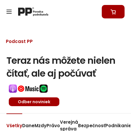
Podcast PP
Teraz nás môžete nielen
čítať, ale aj počúvať
Odber noviniek
Verejná
Všetky
Dane
Mzdy
Právo
Bezpečnosť
Podnikani
správa