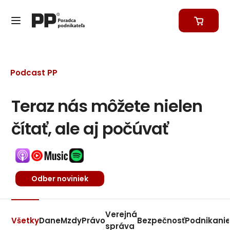
Podcast PP
Teraz nás môžete nielen
čítať, ale aj počúvať
Odber noviniek
Verejná
Všetky
Dane
Mzdy
Právo
Bezpečnosť
Podnikani
správa