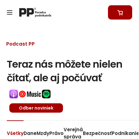
Podcast PP
Teraz nás môžete nielen
čítať, ale aj počúvať
Odber noviniek
Verejná
Všetky
Dane
Mzdy
Právo
Bezpečnosť
Podnikani
správa