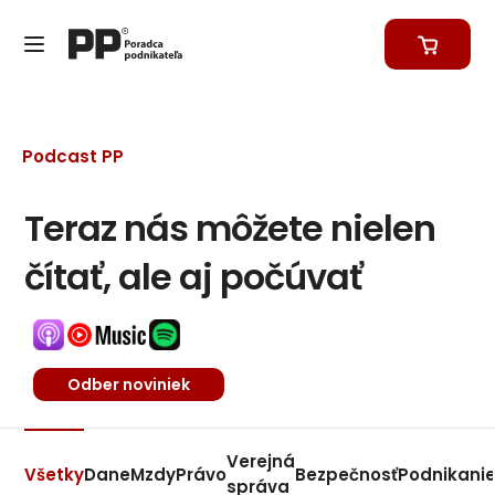
Podcast PP
Teraz nás môžete nielen
čítať, ale aj počúvať
Odber noviniek
Verejná
Všetky
Dane
Mzdy
Právo
Bezpečnosť
Podnikani
správa