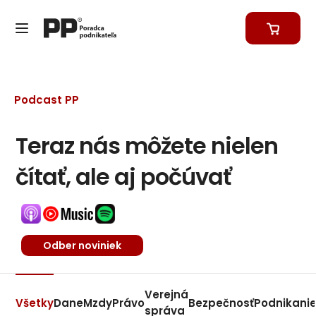
Podcast PP
Teraz nás môžete nielen
čítať, ale aj počúvať
Odber noviniek
Verejná
Všetky
Dane
Mzdy
Právo
Bezpečnosť
Podnikani
správa