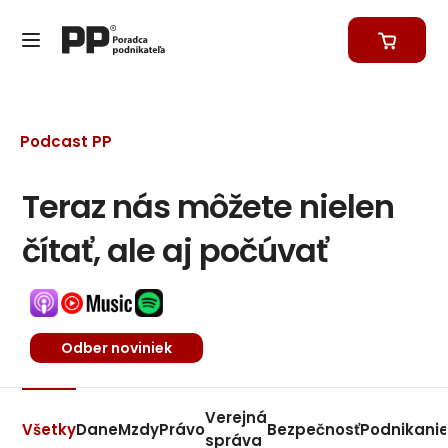
Podcast PP
Teraz nás môžete nielen
čítať, ale aj počúvať
Odber noviniek
Verejná
Všetky
Dane
Mzdy
Právo
Bezpečnosť
Podnikani
správa