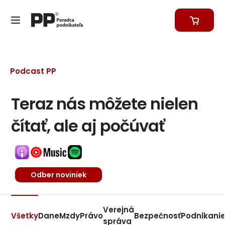
Podcast PP
Teraz nás môžete nielen
čítať, ale aj počúvať
Odber noviniek
Verejná
Všetky
Dane
Mzdy
Právo
Bezpečnosť
Podnikani
správa