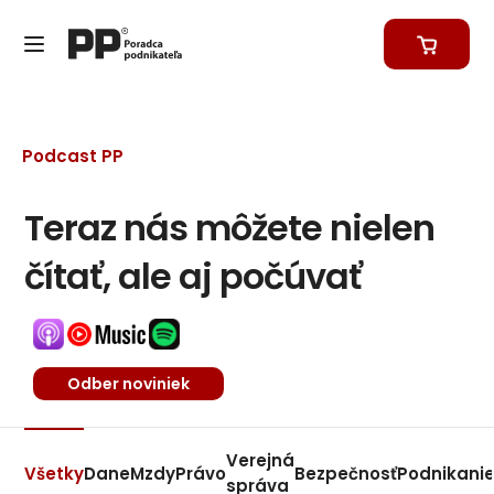
Podcast PP
Teraz nás môžete nielen
čítať, ale aj počúvať
Odber noviniek
Verejná
Všetky
Dane
Mzdy
Právo
Bezpečnosť
Podnikani
správa