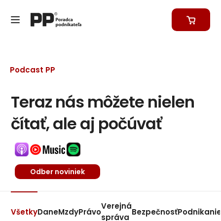
Podcast PP
Teraz nás môžete nielen
čítať, ale aj počúvať
Odber noviniek
Verejná
Všetky
Dane
Mzdy
Právo
Bezpečnosť
Podnikani
správa