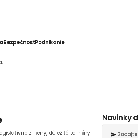
va
Bezpečnosť
Podnikanie
a.
e
Novinky d
legislatívne zmeny, dôležité termíny