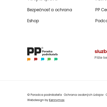
Bezpečnosť a ochrana
PP C
Eshop
Podca
sluz
Píšte k
© Poradca podnikateľa
·
Ochrana osobných údajov
·
O
Webdesign by
Kennymax