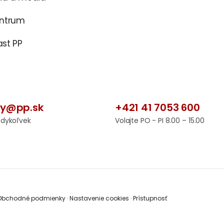
entrum
st PP
by@pp.sk
+421 41 7053 600
edykoľvek
Volajte PO - PI 8.00 – 15.00
bchodné podmienky
·
Nastavenie cookies
·
Prístupnosť