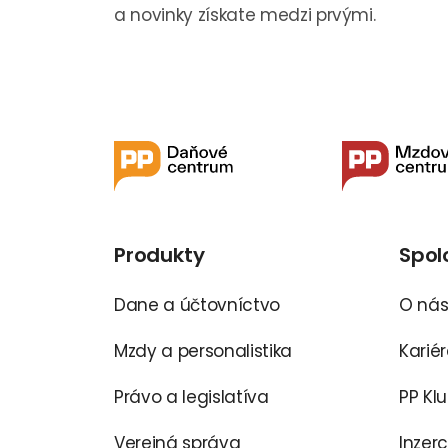
a novinky získate medzi prvými.
Produkty
Spol
Dane a účtovníctvo
O ná
Mzdy a personalistika
Karié
Právo a legislatíva
PP Kl
Verejná správa
Inzer