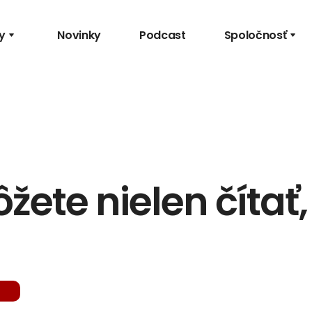
y
Novinky
Podcast
Spoločnosť
ete nielen čítať, 