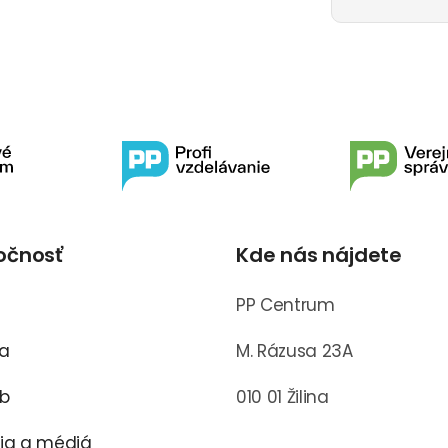
očnosť
Kde nás nájdete
s
PP Centrum
ra
M. Rázusa 23A
ub
010 01 Žilina
cia a médiá