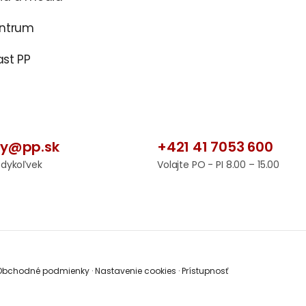
entrum
st PP
by@pp.sk
+421 41 7053 600
edykoľvek
Volajte PO - PI 8.00 – 15.00
bchodné podmienky
·
Nastavenie cookies
·
Prístupnosť