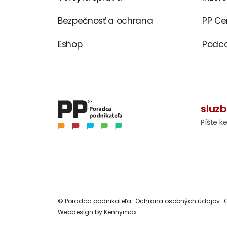
Bezpečnosť a ochrana
PP C
Eshop
Podca
sluz
Píšte k
© Poradca podnikateľa
·
Ochrana osobných údajov
·
O
Webdesign by
Kennymax