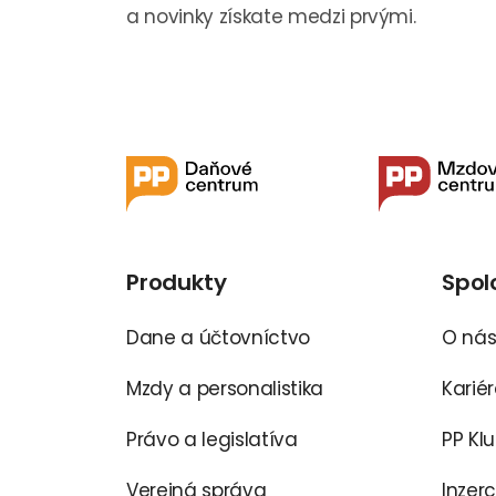
a novinky získate medzi prvými.
Produkty
Spol
Dane a účtovníctvo
O ná
Mzdy a personalistika
Karié
Právo a legislatíva
PP Kl
Verejná správa
Inzer