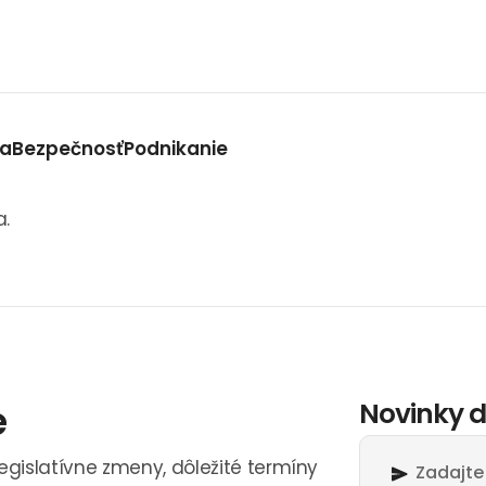
va
Bezpečnosť
Podnikanie
a.
e
Novinky d
legislatívne zmeny, dôležité termíny