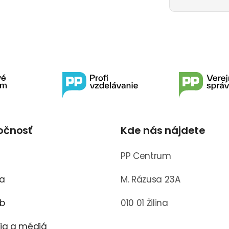
očnosť
Kde nás nájdete
s
PP Centrum
ra
M. Rázusa 23A
ub
010 01 Žilina
cia a médiá