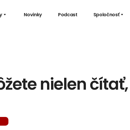
y
Novinky
Podcast
Spoločnosť
ete nielen čítať, 