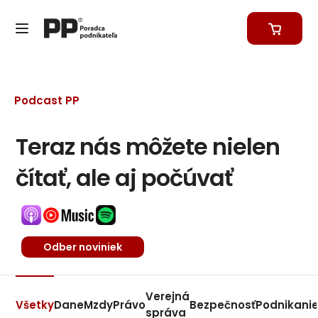
Podcast PP
Teraz nás môžete nielen
čítať, ale aj počúvať
Odber noviniek
Verejná
Všetky
Dane
Mzdy
Právo
Bezpečnosť
Podnikani
správa