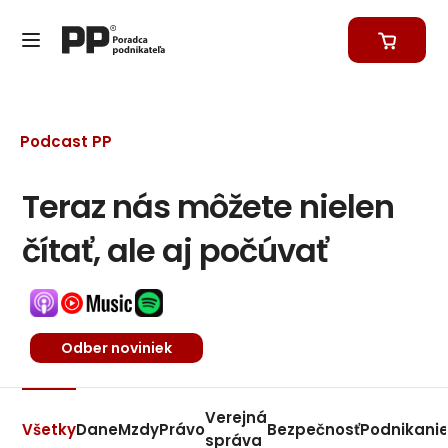
Podcast PP
Teraz nás môžete nielen
čítať, ale aj počúvať
Odber noviniek
Verejná
Všetky
Dane
Mzdy
Právo
Bezpečnosť
Podnikani
správa