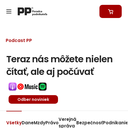
Podcast PP
Teraz nás môžete nielen
čítať, ale aj počúvať
Odber noviniek
Verejná
Všetky
Dane
Mzdy
Právo
Bezpečnosť
Podnikani
správa