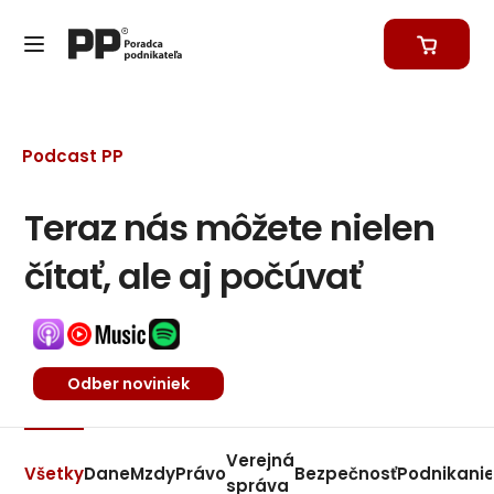
Podcast PP
Teraz nás môžete nielen
čítať, ale aj počúvať
Odber noviniek
Verejná
Všetky
Dane
Mzdy
Právo
Bezpečnosť
Podnikani
správa