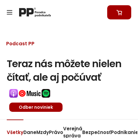
Podcast PP
Teraz nás môžete nielen
čítať, ale aj počúvať
Odber noviniek
Verejná
Všetky
Dane
Mzdy
Právo
Bezpečnosť
Podnikani
správa