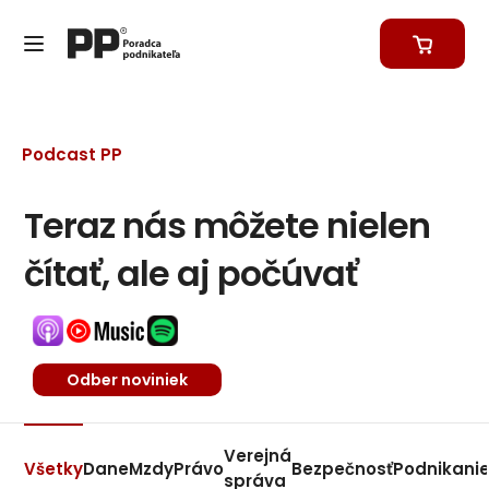
Podcast PP
Teraz nás môžete nielen
čítať, ale aj počúvať
Odber noviniek
Verejná
Všetky
Dane
Mzdy
Právo
Bezpečnosť
Podnikani
správa