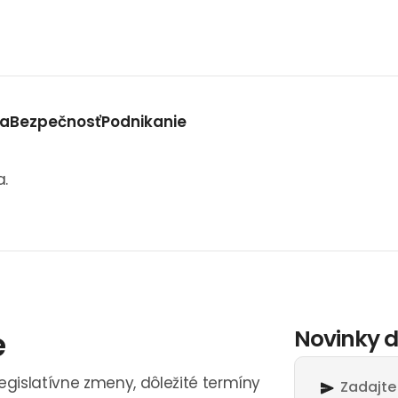
va
Bezpečnosť
Podnikanie
a.
e
Novinky d
legislatívne zmeny, dôležité termíny