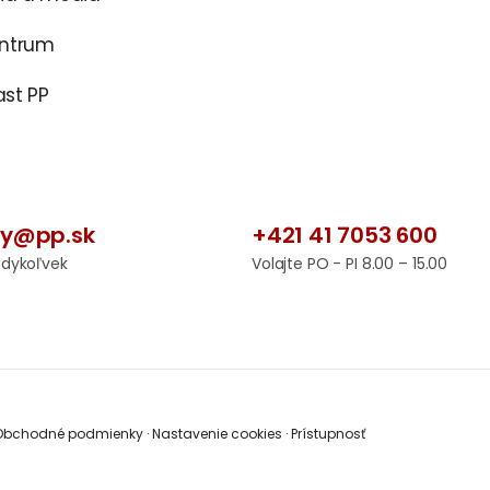
entrum
st PP
by@pp.sk
+421 41 7053 600
edykoľvek
Volajte PO - PI 8.00 – 15.00
bchodné podmienky
·
Nastavenie cookies
·
Prístupnosť