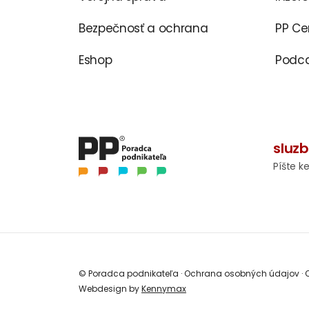
Bezpečnosť a ochrana
PP C
Eshop
Podca
sluz
Píšte k
© Poradca podnikateľa
·
Ochrana osobných údajov
·
O
Webdesign by
Kennymax