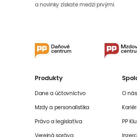
a novinky získate medzi prvými.
Produkty
Spol
Dane a účtovníctvo
O ná
Mzdy a personalistika
Karié
Právo a legislatíva
PP Kl
Verejná správa
Inzer