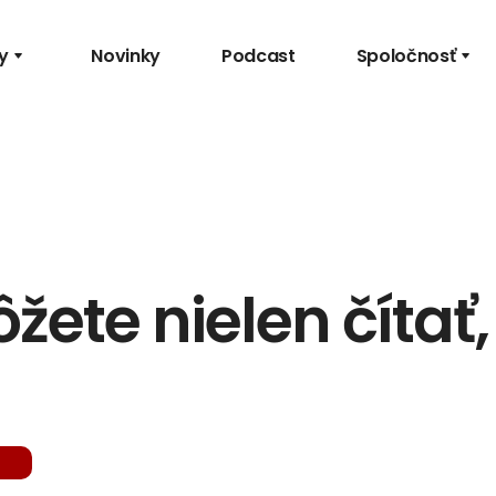
y
Novinky
Podcast
Spoločnosť
ete nielen čítať, 