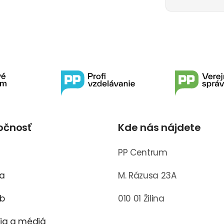
očnosť
Kde nás nájdete
s
PP Centrum
ra
M. Rázusa 23A
ub
010 01 Žilina
cia a médiá