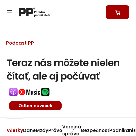
Podcast PP
Teraz nás môžete nielen
čítať, ale aj počúvať
Odber noviniek
Verejná
Všetky
Dane
Mzdy
Právo
Bezpečnosť
Podnikani
správa