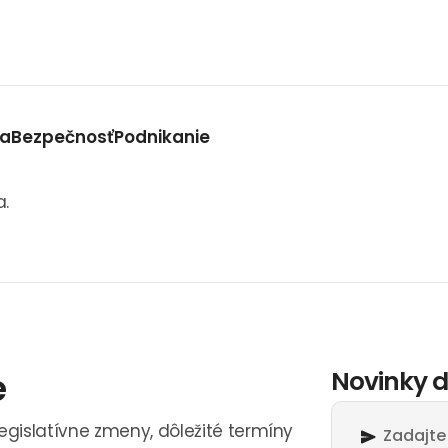
va
Bezpečnosť
Podnikanie
a.
e
Novinky d
legislatívne zmeny, dôležité termíny