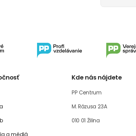
očnosť
Kde nás nájdete
s
PP Centrum
ra
M. Rázusa 23A
ub
010 01 Žilina
cia a médiá