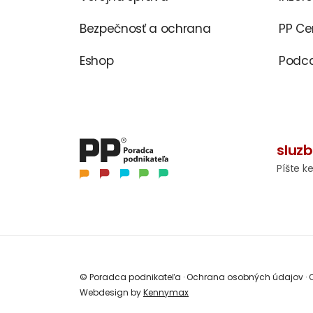
Bezpečnosť a ochrana
PP C
Eshop
Podca
sluz
Píšte k
© Poradca podnikateľa
·
Ochrana osobných údajov
·
O
Webdesign by
Kennymax