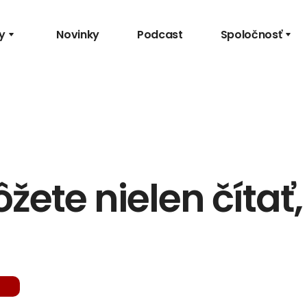
y
Novinky
Podcast
Spoločnosť
ete nielen čítať, 