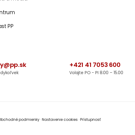
entrum
st PP
by@pp.sk
+421 41 7053 600
edykoľvek
Volajte PO - PI 8.00 – 15.00
bchodné podmienky
·
Nastavenie cookies
·
Prístupnosť