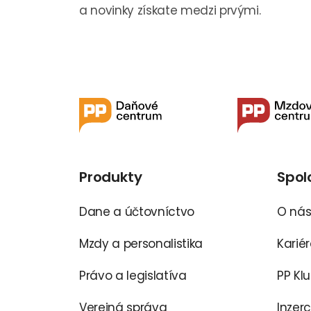
a novinky získate medzi prvými.
Produkty
Spol
Dane a účtovníctvo
O ná
Mzdy a personalistika
Karié
Právo a legislatíva
PP Kl
Verejná správa
Inzer