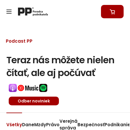
Podcast PP
Teraz nás môžete nielen
čítať, ale aj počúvať
Odber noviniek
Verejná
Všetky
Dane
Mzdy
Právo
Bezpečnosť
Podnikani
správa